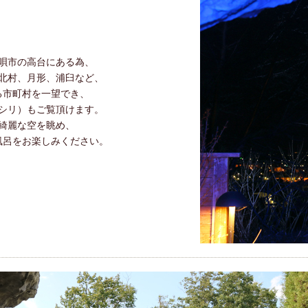
唄市の高台にある為、
北村、月形、浦臼など、
る市町村を一望でき、
シリ）もご覧頂けます。
綺麗な空を眺め、
風呂をお楽しみください。