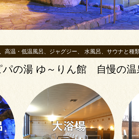
、高温・低温風呂、ジャグジー、
水風呂、サウナと種
ピパの湯 ゆ～りん館 自慢の温