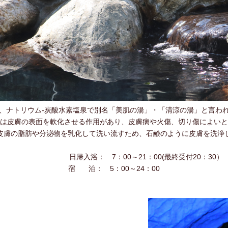
、ナトリウム-炭酸水素塩泉で別名「美肌の湯」・「清涼の湯」と言わ
は皮膚の表面を軟化させる作用があり、皮膚病や火傷、切り傷によいと
皮膚の脂肪や分泌物を乳化して洗い流すため、石鹸のように皮膚を洗浄
日帰入浴： 7：00～21：00(最終受付20：30）
宿 泊： 5：00～24：00