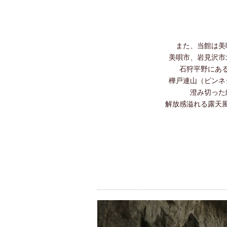
また、当館は美
美唄市、岩見沢市
石狩平野にあ
樺戸連山（ピンネ
澄み切った
解放感溢れる露天