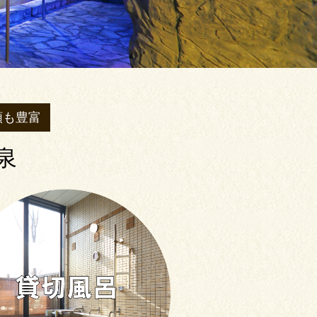
類も豊富
泉